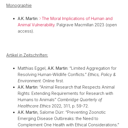
Monographie
A.K. Martin
:
The Moral Implications of Human and
Animal Vulnerability
.
Palgrave Macmillan 2023 (open
access).
Artikel in Zeitschriften:
Matthias Eggel,
A.K. Martin
: “Limited Aggregation for
Resolving Human-Wildlife Conflicts.”
Ethics, Policy &
Environment
. Online first.
A.K. Martin
: “Animal Research that Respects Animal
Rights: Extending Requirements for Research with
Humans to Animals”
Cambridge Quarterly of
Healthcare Ethics
2022, 31:1, p. 59-72.
A.K. Martin
, Salome Dürr: “Preventing Zoonotic
Emerging Disease Outbreaks: the Need to
Complement One Health with Ethical Considerations.”