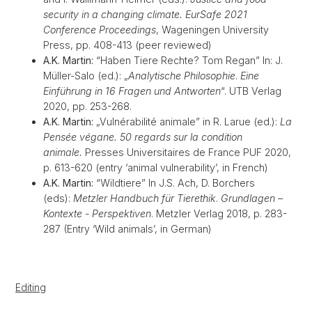
security in a changing climate.
EurSafe 2021
Conference Proceedings
, Wageningen University
Press, pp. 408-413 (peer reviewed)
A.K. Martin:
“Haben Tiere Rechte? Tom Regan” In: J.
Müller-Salo (ed.): „
Analytische Philosophie
.
Eine
Einführung in 16 Fragen und Antworten
“. UTB Verlag
2020, pp. 253-268.
A.K. Martin:
„Vulnérabilité animale” in R. Larue (ed.):
La
Pensée végane. 50 regards sur la condition
animale.
Presses Universitaires de France PUF 2020,
p. 613-620 (entry ‘animal vulnerability’, in French)
A.K. Martin:
“Wildtiere” In J.S. Ach, D. Borchers
(eds):
Metzler Handbuch für Tierethik
.
Grundlagen –
Kontexte - Perspektiven
. Metzler Verlag 2018, p. 283-
287 (Entry ‘Wild animals’, in German)
Editing