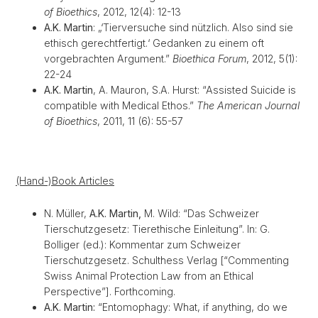
of Bioethics
,
2012,
12(4): 12-13
A.K. Martin
: „‘Tierversuche sind nützlich.
Also sind sie
ethisch gerechtfertigt.‘
Gedanken zu einem oft
vorgebrachten Argument.”
Bioethica Forum
, 2012, 5(1):
22-24
A.K. Martin
, A. Mauron, S.A. Hurst: “Assisted Suicide is
compatible with Medical Ethos.”
The American Journal
of Bioethics
, 2011, 11 (6): 55-57
(Hand-)Book Articles
N. Müller,
A.K. Martin,
M. Wild: “Das Schweizer
Tierschutzgesetz: Tierethische Einleitung”. In: G.
Bolliger (ed.): Kommentar zum Schweizer
Tierschutzgesetz. Schulthess Verlag [“Commenting
Swiss Animal Protection Law from an Ethical
Perspective”]. Forthcoming.
A.K. Martin:
“Entomophagy: What, if anything, do we