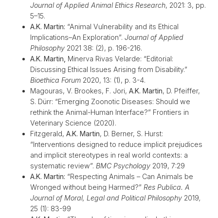
Journal of Applied Animal Ethics Research
, 2021: 3, pp.
5–15.
A.K. Martin:
“Animal Vulnerability and its Ethical
Implications–An Exploration”.
Journal of Applied
Philosophy
2021 38: (2), p. 196-216.
A.K. Martin,
Minerva Rivas Velarde: “Editorial:
Discussing Ethical Issues Arising from Disability.”
Bioethica Forum
2020, 13: (1), p. 3-4.
Magouras, V. Brookes, F. Jori,
A.K. Martin
, D. Pfeiffer,
S. Dürr: “Emerging Zoonotic Diseases: Should we
rethink the Animal-Human Interface?” Frontiers in
Veterinary Science (2020).
Fitzgerald,
A.K. Martin
, D. Berner, S. Hurst:
“Interventions designed to reduce implicit prejudices
and implicit stereotypes in real world contexts: a
systematic review”.
BMC Psychology
2019, 7:29
A.K. Martin:
“Respecting Animals – Can Animals be
Wronged without being Harmed?”
Res Publica.
A
Journal of Moral, Legal and Political Philosophy
2019
,
25 (1): 83-99