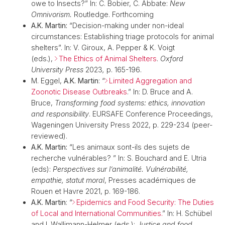
owe to Insects?”
In: C. Bobier, C. Abbate:
New
Omnivorism.
Routledge. Forthcoming
A.K. Martin:
“Decision-making under non-ideal
circumstances: Establishing triage protocols for animal
shelters”. In: V. Giroux, A. Pepper & K. Voigt
(eds.),
The Ethics of Animal Shelters
.
Oxford
University Press
2023
,
p. 165-196.
M. Eggel,
A.K. Martin
: “
Limited Aggregation and
Zoonotic Disease Outbreaks
.” In: D. Bruce and A.
Bruce,
Transforming food systems: ethics, innovation
and responsibility
.
EURSAFE Conference Proceedings,
Wageningen University Press 2022, p. 229-234 (peer-
reviewed).
A.K. Martin:
“Les animaux sont-ils des sujets de
recherche vulnérables? ” In: S. Bouchard and E. Utria
(eds):
Perspectives sur l’animalité. Vulnérabilité,
empathie, statut moral
, Presses académiques de
Rouen et Havre 2021, p. 169-186.
A.K. Martin
: “
Epidemics and Food Security: The Duties
of Local and International Communities.
” In: H. Schübel
and I. Wallimann-Helmer (eds.):
Justice and food