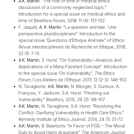
A.K. Martin:
“The role of time in medical ethics:
discussion of a commonly neglected topic.”
Introduction for a special issue on medical ethics and
time of
Bioethica Forum,
2018: 11 (4): 131-132.
F. Jaquet,
A. K. Martin
: “La question animale : Une
perspective pluridisciplinaire”.
Introduction to the
special issue ‘Questions d’Ethique Animale” of
Ethica
.
Revue interdisciplinaire de Recherche en Ethique
,
2018,
22
(1)
: 7-13.
A.K. Martin
, S. Hurst: “On Vulnerability—Analysis and
Applications of a Many-Faceted Concept”. Introduction
to the special issue ‘On Vulnerability”,
The Ethics
Forum / Les Ateliers de l’Ethique
. 2017, 12 (2-3): 146–153.
N. Tavaglione,
A.K. Martin
, N. Mezger, S. Durieux, A.
François, Y. Jackson, S.A. Hurst: “Fleshing out
Vulnerability.”
Bioethics,
2015
,
29 (2): 98–107
A.K. Martin
, N. Tavaglione, S.A. Hurst: “Resolving the
Conflict: Clarifying Vulnerability in Health Care Ethics.”
Kennedy Institute of Ethics Journal,
2014
,
24 (1): 51-72
A.K. Martin
, B. Baertschi: “In Favor of PGD – The Moral
Duty to Avoid Harm Argument.”
The American Journal