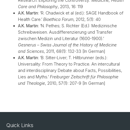
Research. Exploring the Controversy.’
Medicine, Health
Care and Philosophy
, 2013, 16: 119
A.K. Martin
: ‘R. Chadwick et al (ed.): SAGE Handbook of
Health Care.’
Bioethica Forum
, 2012, 5(1): 40
A.K. Martin
: ‘N. Pethes; S. Richter (Ed.): Medizinische
Schreibweisen. Ausdifferenzierung und Transfer
zwischen Medizin und Literatur (1600-1900).’
Gesnerus – Swiss Journal of the History of Medicine
and Sciences
, 2011, 68(1): 132-33 [In German]
A.K. Martin
: ‘B. Sitter-Liver; T. Hiltbrunner (eds.):
Universality: From Theory to Practice. An intercultural
and interdisciplinary Debate about Facts, Possibilities,
Lies and Myths.’
Freiburger Zeitschrift für Philosophie
und Theologie
, 2010, 57(1): 207-9 [In German]
Quick Links