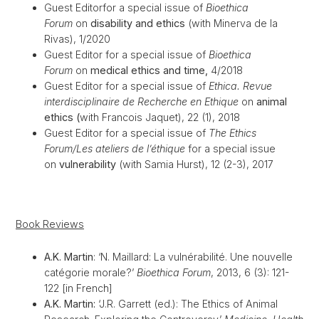
Guest Editor
for a special issue of
Bioethica
Forum
on
disability and ethics
(with Minerva de la
Rivas), 1/2020
Guest Editor for a special issue of
Bioethica
Forum
on
medical ethics and time,
4/2018
Guest Editor for a special issue of
Ethica.
Revue
interdisciplinaire de Recherche en Ethique
on
animal
ethics (
with Francois Jaquet), 22 (1), 2018
Guest Editor for a special issue of
The Ethics
Forum/Les ateliers de l’éthique
for a special issue
on
vulnerability
(with Samia Hurst), 12 (2-3), 2017
Book Reviews
A.K. Martin
: ‘N. Maillard: La vulnérabilité. Une nouvelle
catégorie morale?’
Bioethica Forum
, 2013, 6 (3): 121-
122 [in French]
A.K. Martin:
‘J.R. Garrett (ed.): The Ethics of Animal