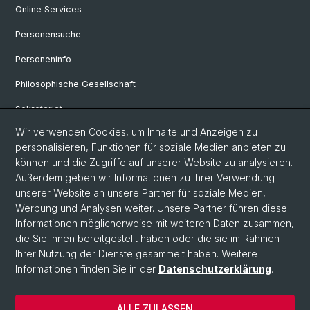
Online Services
Personensuche
Personeninfo
Philosophische Gesellschaft
Sekretariat
Wir verwenden Cookies, um Inhalte und Anzeigen zu
Veranstaltungen
personalisieren, Funktionen für soziale Medien anbieten zu
Offene Stellen
können und die Zugriffe auf unserer Website zu analysieren.
Außerdem geben wir Informationen zu Ihrer Verwendung
FAQ
unserer Website an unsere Partner für soziale Medien,
Werbung und Analysen weiter. Unsere Partner führen diese
Informationen möglicherweise mit weiteren Daten zusammen,
© Universität Basel
die Sie ihnen bereitgestellt haben oder die sie im Rahmen
Ihrer Nutzung der Dienste gesammelt haben. Weitere
Datenschutzerklärung
Informationen finden Sie in der
Datenschutzerklärung
.
Philosophisch-Historische Fakultät
Departement Künste, Medien, Philosophie
ALLE ZULASSEN