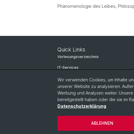
Phänomenologie des Leibes, Philoso
Quick Links
Vorlesungsverzeichnis
IT-Services
Online Services
Wir verwenden Cookies, um Inhalte und
unserer Website zu analysieren. Außer
Personensuche
Werbung und Analysen weiter. Unsere P
bereitgestellt haben oder die sie im 
Personeninfo
Datenschutzerklärung
.
© Universität Basel
Datenschutzerkl
ABLEHNEN
Impressum
Kontakt & Öffnung