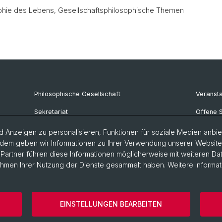
phie des Lebens, Gesellschaftsphilosophische Themen
Philosophische Gesellschaft
Veransta
Sekretariat
Offene S
FAQ
 Anzeigen zu personalisieren, Funktionen für soziale Medien anbiet
dem geben wir Informationen zu Ihrer Verwendung unserer Website a
artner führen diese Informationen möglicherweise mit weiteren D
Rahmen Ihrer Nutzung der Dienste gesammelt haben. Weitere Informat
ärung
Philosophisch-Historische Fakultät
Departement Künste,
EINSTELLUNGEN BEARBEITEN
szeiten
Cookies