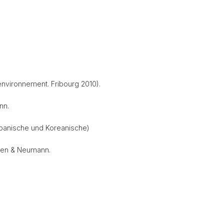
environnement. Fribourg 2010).
nn.
Spanische und Koreanische)
usen & Neumann.