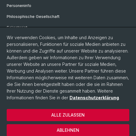
Personeninfo
Philosophische Gesellschaft
Sekretariat
Wir verwenden Cookies, um Inhalte und Anzeigen zu
Veranstaltungen
personalisieren, Funktionen für soziale Medien anbieten zu
Offene Stellen
können und die Zugriffe auf unserer Website zu analysieren.
Außerdem geben wir Informationen zu Ihrer Verwendung
FAQ
unserer Website an unsere Partner für soziale Medien,
Werbung und Analysen weiter. Unsere Partner führen diese
Informationen möglicherweise mit weiteren Daten zusammen,
© Universität Basel
die Sie ihnen bereitgestellt haben oder die sie im Rahmen
Ihrer Nutzung der Dienste gesammelt haben. Weitere
Datenschutzerklärung
Informationen finden Sie in der
Datenschutzerklärung
.
Philosophisch-Historische Fakultät
Departement Künste, Medien, Philosophie
ALLE ZULASSEN
Home
Impressum
ABLEHNEN
Kontakt & Öffnungszeiten